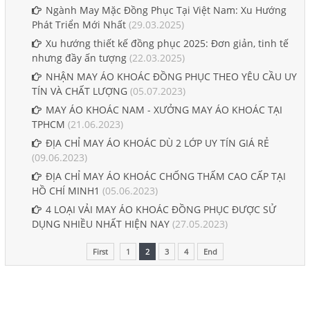
Ngành May Mặc Đồng Phục Tại Việt Nam: Xu Hướng
Phát Triển Mới Nhất
(29.03.2025)
Xu hướng thiết kế đồng phục 2025: Đơn giản, tinh tế
nhưng đầy ấn tượng
(22.03.2025)
NHẬN MAY ÁO KHOÁC ĐỒNG PHỤC THEO YÊU CẦU UY
TÍN VÀ CHẤT LƯỢNG
(05.07.2023)
MAY ÁO KHOÁC NAM - XƯỞNG MAY ÁO KHOÁC TẠI
TPHCM
(21.06.2023)
ĐỊA CHỈ MAY ÁO KHOÁC DÙ 2 LỚP UY TÍN GIÁ RẺ
(09.06.2023)
ĐỊA CHỈ MAY ÁO KHOÁC CHỐNG THẤM CAO CẤP TẠI
HỒ CHÍ MINH1
(05.06.2023)
4 LOẠI VẢI MAY ÁO KHOÁC ĐỒNG PHỤC ĐƯỢC SỬ
DỤNG NHIỀU NHẤT HIỆN NAY
(27.05.2023)
First
1
2
3
4
End