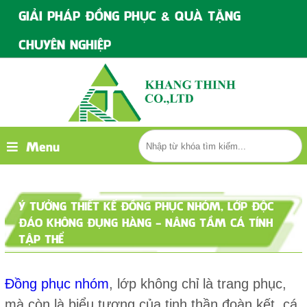
GIẢI PHÁP ĐỒNG PHỤC & QUÀ TẶNG
CHUYÊN NGHIỆP
Menu
Ý TƯỞNG THIẾT KẾ ĐỒNG PHỤC NHÓM, LỚP ĐỘC
ĐÁO KHÔNG ĐỤNG HÀNG - NÂNG TẦM CÁ TÍNH
TẬP THỂ
Đồng phục nhóm
, lớp không chỉ là trang phục,
mà còn là biểu tượng của tinh thần đoàn kết, cá