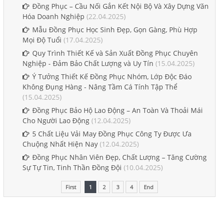
Đồng Phục – Cầu Nối Gắn Kết Nội Bộ Và Xây Dựng Văn
Hóa Doanh Nghiệp
(22.04.2025)
Mẫu Đồng Phục Học Sinh Đẹp, Gọn Gàng, Phù Hợp
Mọi Độ Tuổi
(17.04.2025)
Quy Trình Thiết Kế và Sản Xuất Đồng Phục Chuyên
Nghiệp - Đảm Bảo Chất Lượng và Uy Tín
(15.04.2025)
Ý Tưởng Thiết Kế Đồng Phục Nhóm, Lớp Độc Đáo
Không Đụng Hàng - Nâng Tầm Cá Tính Tập Thể
(15.04.2025)
Đồng Phục Bảo Hộ Lao Động – An Toàn Và Thoải Mái
Cho Người Lao Động
(12.04.2025)
5 Chất Liệu Vải May Đồng Phục Công Ty Được Ưa
Chuộng Nhất Hiện Nay
(12.04.2025)
Đồng Phục Nhân Viên Đẹp, Chất Lượng – Tăng Cường
Sự Tự Tin, Tinh Thần Đồng Đội
(10.04.2025)
First
1
2
3
4
End