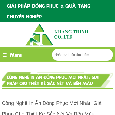
GIẢI PHÁP ĐỒNG PHỤC & QUÀ TẶNG
CHUYÊN NGHIỆP
Menu
CÔNG NGHỆ IN ẤN ĐỒNG PHỤC MỚI NHẤT: GIẢI
PHÁP CHO THIẾT KẾ SẮC NÉT VÀ BỀN MÀU
Công Nghệ In Ấn Đồng Phục Mới Nhất: Giải
Pháp Cho Thiết Kế Sắc Nét Và Bền Màu