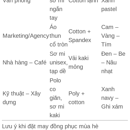
Văn phòng
sơ mi
Cotton lạnh
Xanh
ngắn
pastel
tay
Áo
Cam –
Cotton +
Marketing/Agency
thun
Vàng –
Spandex
cổ tròn
Tím
Sơ mi
Đen – Be
Vải kaki
Nhà hàng – Café
unisex,
– Nâu
mỏng
tạp dề
nhạt
Polo
co
Xanh
Kỹ thuật – Xây
Poly +
giãn,
navy –
dựng
cotton
sơ mi
Ghi xám
kaki
Lưu ý khi đặt may đồng phục mùa hè