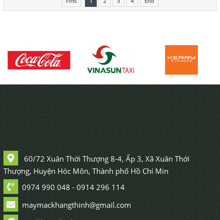
First
1
2
3
4
End
60/72 Xuân Thới Thượng 8-4, Ấp 3, Xã Xuân Thới
Thượng, Huyện Hóc Môn, Thành phố Hồ Chí Min
0974 990 048 - 0914 296 114
maymackhangthinh@gmail.com