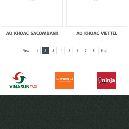
ÁO KHOÁC SACOMBANK
ÁO KHOÁC VIETTEL
First
1
2
3
4
5
6
7
8
End