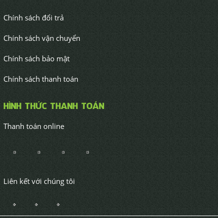
60/72 Xuân Thới Thượng 8-4, Ấp 3, Xã Xuân Thới
Thượng, Huyện Hóc Môn, Thành phố Hồ Chí Min
0974 990 048 - 0914 296 114
maymackhangthinh@gmail.com
maykhangthinh.vn
CAM KẾT CỦA KHANG THỊNH
Chính sách đổi trả