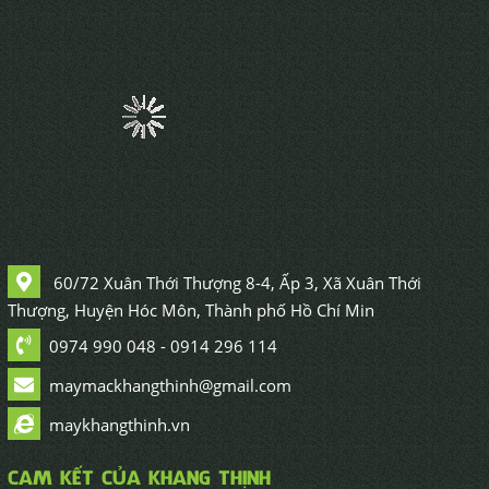
ÁO KHOÁC SCORPIUS
ÁO KHOÁC HAI TRIEU FOOD
First
1
2
3
4
5
6
7
8
End