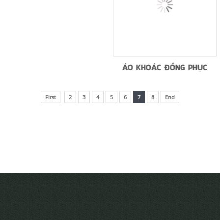
ÁO KHOÁC ĐỒNG PHỤC
First
2
3
4
5
6
7
8
End