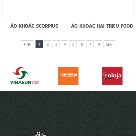
ÁO KHOÁC SCORPIUS
ÁO KHOÁC HAI TRIEU FOOD
First
1
2
3
4
5
6
7
8
End