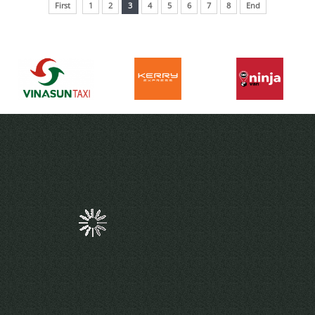
First
1
2
3
4
5
6
7
8
End