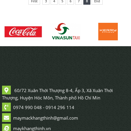
ÁO KHOÁC INSEE
First
3
4
5
6
7
8
End