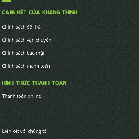
60/72 Xuân Thới Thượng 8-4, Ấp 3, Xã Xuân Thới
Thượng, Huyện Hóc Môn, Thành phố Hồ Chí Min
0974 990 048 - 0914 296 114
maymackhangthinh@gmail.com
maykhangthinh.vn
CAM KẾT CỦA KHANG THỊNH
Chính sách đổi trả
Chính sách vận chuyển
Chính sách bảo mật
Chính sách thanh toán