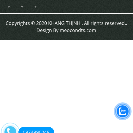
HÌNH THỨC THANH TOÁN
Thanh toán online
Liên kết với chúng tôi
Copyrights © 2020 KHANG THỊNH . All rights reserved..
Design By meocondts.com
0974990048