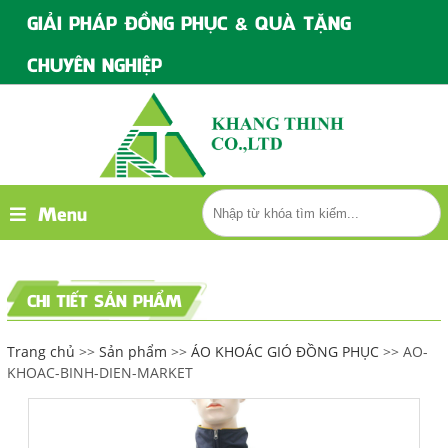
GIẢI PHÁP ĐỒNG PHỤC & QUÀ TẶNG
CHUYÊN NGHIỆP
Menu
CHI TIẾT SẢN PHẨM
Trang chủ
>>
Sản phẩm
>>
ÁO KHOÁC GIÓ ĐỒNG PHỤC
>> AO-
KHOAC-BINH-DIEN-MARKET