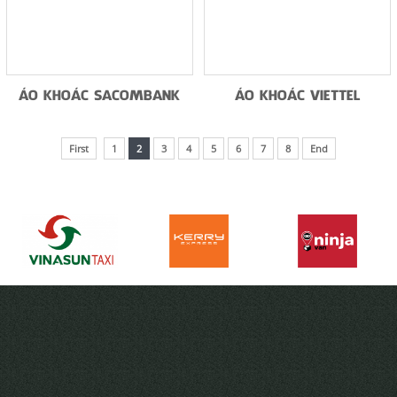
ÁO KHOÁC SACOMBANK
ÁO KHOÁC VIETTEL
First
1
2
3
4
5
6
7
8
End